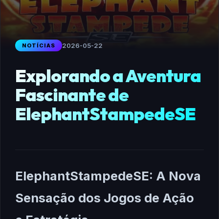
2026-05-22
NOTÍCIAS
Explorando a Aventura
Fascinante de
ElephantStampedeSE
ElephantStampedeSE: A Nova
Sensação dos Jogos de Ação