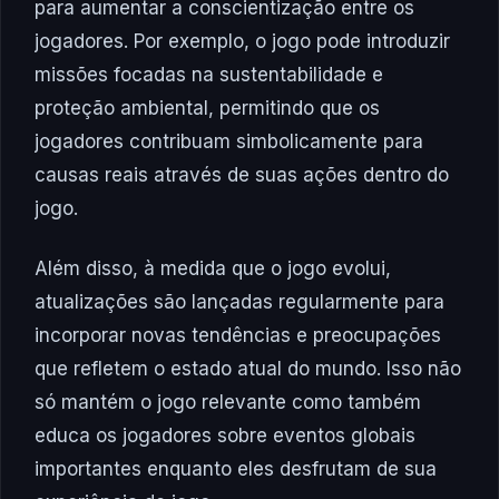
para aumentar a conscientização entre os
jogadores. Por exemplo, o jogo pode introduzir
missões focadas na sustentabilidade e
proteção ambiental, permitindo que os
jogadores contribuam simbolicamente para
causas reais através de suas ações dentro do
jogo.
Além disso, à medida que o jogo evolui,
atualizações são lançadas regularmente para
incorporar novas tendências e preocupações
que refletem o estado atual do mundo. Isso não
só mantém o jogo relevante como também
educa os jogadores sobre eventos globais
importantes enquanto eles desfrutam de sua