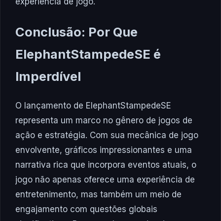
experiência de jogo.
Conclusão: Por Que
ElephantStampedeSE é
Imperdível
O lançamento de ElephantStampedeSE
representa um marco no gênero de jogos de
ação e estratégia. Com sua mecânica de jogo
envolvente, gráficos impressionantes e uma
narrativa rica que incorpora eventos atuais, o
jogo não apenas oferece uma experiência de
entretenimento, mas também um meio de
engajamento com questões globais