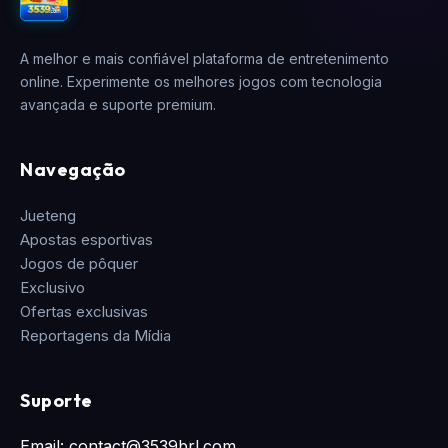
A melhor e mais confiável plataforma de entretenimento
online. Experimente os melhores jogos com tecnologia
avançada e suporte premium.
Navegação
Jueteng
Apostas esportivas
Jogos de pôquer
Exclusivo
Ofertas exclusivas
Reportagens da Mídia
Suporte
Email: contact@3539brl.com