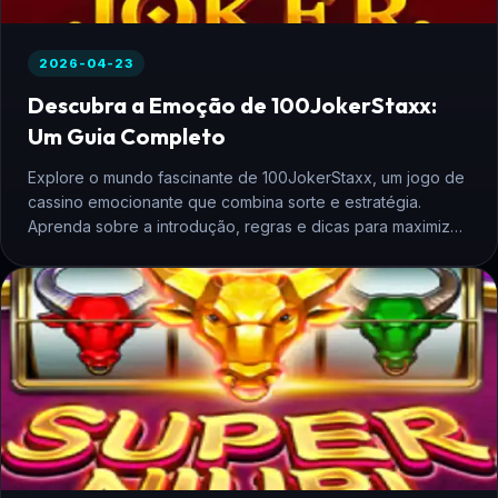
2026-04-23
Descubra a Emoção de 100JokerStaxx:
Um Guia Completo
Explore o mundo fascinante de 100JokerStaxx, um jogo de
cassino emocionante que combina sorte e estratégia.
Aprenda sobre a introdução, regras e dicas para maximizar
suas chances de ganhar.