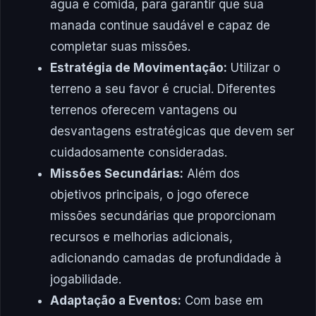
água e comida, para garantir que sua
manada continue saudável e capaz de
completar suas missões.
Estratégia de Movimentação:
Utilizar o
terreno a seu favor é crucial. Diferentes
terrenos oferecem vantagens ou
desvantagens estratégicas que devem ser
cuidadosamente consideradas.
Missões Secundárias:
Além dos
objetivos principais, o jogo oferece
missões secundárias que proporcionam
recursos e melhorias adicionais,
adicionando camadas de profundidade à
jogabilidade.
Adaptação a Eventos:
Com base em