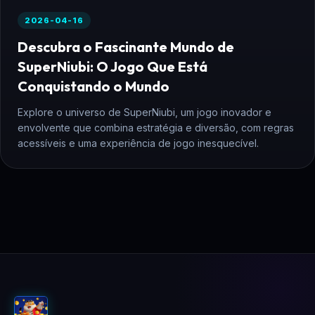
2026-04-16
Descubra o Fascinante Mundo de
SuperNiubi: O Jogo Que Está
Conquistando o Mundo
Explore o universo de SuperNiubi, um jogo inovador e
envolvente que combina estratégia e diversão, com regras
acessíveis e uma experiência de jogo inesquecível.