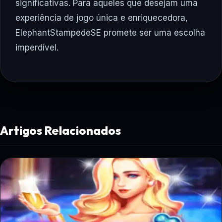
significativas. Para aqueles que desejam uma
experiência de jogo única e enriquecedora,
ElephantStampedeSE promete ser uma escolha
imperdível.
Artigos Relacionados