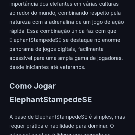
importância dos elefantes em várias culturas
ao redor do mundo, combinando respeito pela
natureza com a adrenalina de um jogo de ação
rápida. Essa combinação única faz com que
ElephantStampedeSE se destaque no enorme
panorama de jogos digitais, facilmente
acessível para uma ampla gama de jogadores,
desde iniciantes até veteranos.
Como Jogar
ElephantStampedeSE
A base de ElephantStampedeSE é simples, mas
requer prática e habilidade para dominar. O