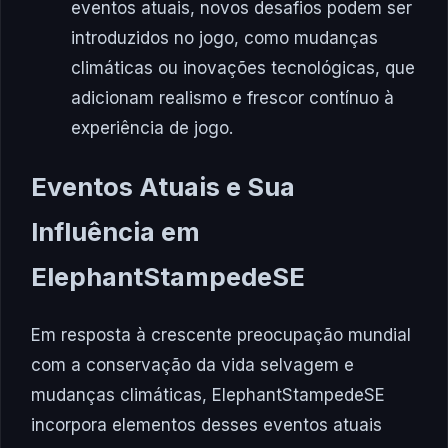
eventos atuais, novos desafios podem ser
introduzidos no jogo, como mudanças
climáticas ou inovações tecnológicas, que
adicionam realismo e frescor contínuo à
experiência de jogo.
Eventos Atuais e Sua
Influência em
ElephantStampedeSE
Em resposta à crescente preocupação mundial
com a conservação da vida selvagem e
mudanças climáticas, ElephantStampedeSE
incorpora elementos desses eventos atuais