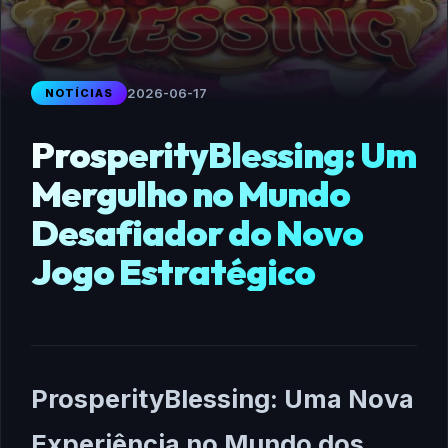
2026-06-17
NOTÍCIAS
ProsperityBlessing: Um
Mergulho no Mundo
Desafiador do Novo
Jogo Estratégico
ProsperityBlessing: Uma Nova
Experiência no Mundo dos