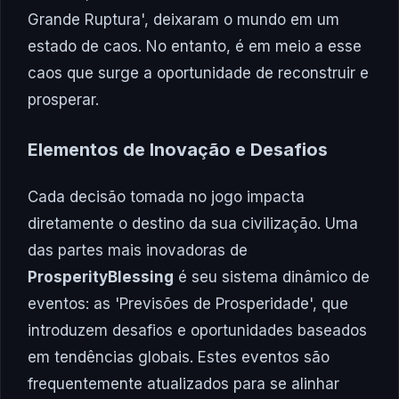
Grande Ruptura', deixaram o mundo em um
estado de caos. No entanto, é em meio a esse
caos que surge a oportunidade de reconstruir e
prosperar.
Elementos de Inovação e Desafios
Cada decisão tomada no jogo impacta
diretamente o destino da sua civilização. Uma
das partes mais inovadoras de
ProsperityBlessing
é seu sistema dinâmico de
eventos: as 'Previsões de Prosperidade', que
introduzem desafios e oportunidades baseados
em tendências globais. Estes eventos são
frequentemente atualizados para se alinhar