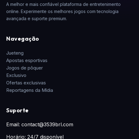
A melhor e mais confiável plataforma de entretenimento
online. Experimente os melhores jogos com tecnologia
avançada e suporte premium.
Navegação
Jueteng
Apostas esportivas
Jogos de pôquer
Exclusivo
Ofertas exclusivas
Reportagens da Mídia
Suporte
Email: contact@3539brl.com
Horário: 24/7 disponível