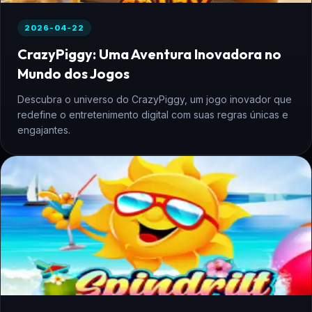
2026-04-22
CrazyPiggy: Uma Aventura Inovadora no
Mundo dos Jogos
Descubra o universo do CrazyPiggy, um jogo inovador que
redefine o entretenimento digital com suas regras únicas e
engajantes.