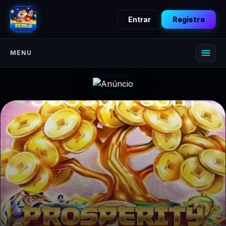
Entrar
Registro
MENU