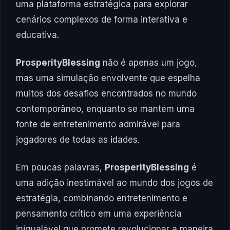
uma plataforma estratégica para explorar
cenários complexos de forma interativa e
educativa.
ProsperityBlessing
não é apenas um jogo,
mas uma simulação envolvente que espelha
muitos dos desafios encontrados no mundo
contemporâneo, enquanto se mantém uma
fonte de entretenimento admirável para
jogadores de todas as idades.
Em poucas palavras,
ProsperityBlessing
é
uma adição inestimável ao mundo dos jogos de
estratégia, combinando entretenimento e
pensamento crítico em uma experiência
inigualável que promete revolucionar a maneira