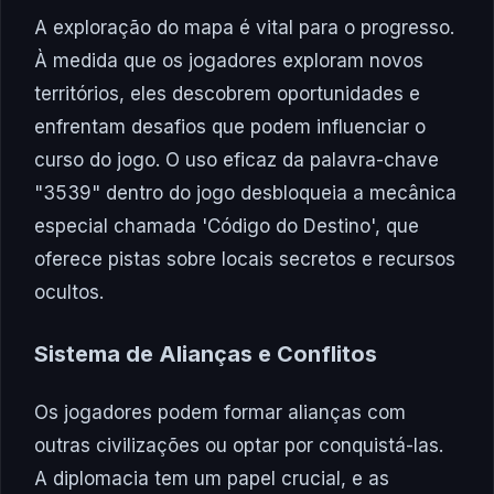
A exploração do mapa é vital para o progresso.
À medida que os jogadores exploram novos
territórios, eles descobrem oportunidades e
enfrentam desafios que podem influenciar o
curso do jogo. O uso eficaz da palavra-chave
"3539" dentro do jogo desbloqueia a mecânica
especial chamada 'Código do Destino', que
oferece pistas sobre locais secretos e recursos
ocultos.
Sistema de Alianças e Conflitos
Os jogadores podem formar alianças com
outras civilizações ou optar por conquistá-las.
A diplomacia tem um papel crucial, e as