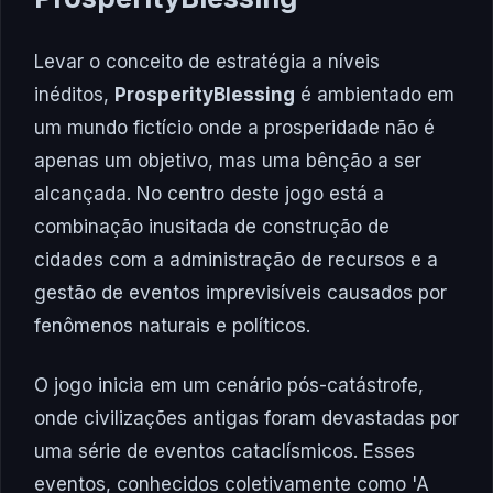
Levar o conceito de estratégia a níveis
inéditos,
ProsperityBlessing
é ambientado em
um mundo fictício onde a prosperidade não é
apenas um objetivo, mas uma bênção a ser
alcançada. No centro deste jogo está a
combinação inusitada de construção de
cidades com a administração de recursos e a
gestão de eventos imprevisíveis causados por
fenômenos naturais e políticos.
O jogo inicia em um cenário pós-catástrofe,
onde civilizações antigas foram devastadas por
uma série de eventos cataclísmicos. Esses
eventos, conhecidos coletivamente como 'A