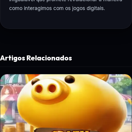
como interagimos com os jogos digitais.
Artigos Relacionados