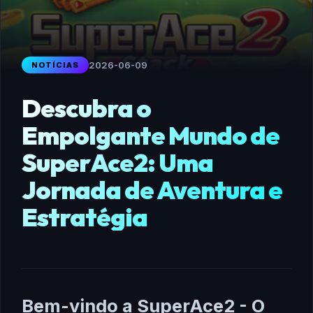
2026-06-09
NOTÍCIAS
Descubra o
Empolgante Mundo de
SuperAce2: Uma
Jornada de Aventura e
Estratégia
Bem-vindo a SuperAce2 - O