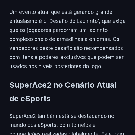
Um evento atual que está gerando grande
entusiasmo é o 'Desafio do Labirinto', que exige
que os jogadores percorram um labirinto
complexo cheio de armadilhas e enigmas. Os
vencedores deste desafio são recompensados
com itens e poderes exclusivos que podem ser
usados nos níveis posteriores do jogo.
SuperAce2 no Cenário Atual
de eSports
SuperAce2 também está se destacando no
mundo dos eSports, com torneios e
competições realizadas globalmente. Este jogo