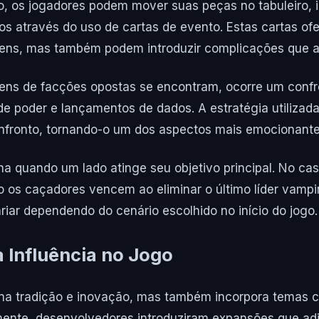
, os jogadores podem mover suas peças no tabuleiro, i
os através do uso de cartas de evento. Estas cartas of
itens, mas também podem introduzir complicações que a
s de facções opostas se encontram, ocorre um confron
 poder e lançamentos de dados. A estratégia utilizada
fronto, tornando-o um dos aspectos mais emocionante
na quando um lado atinge seu objetivo principal. No ca
o os caçadores vencem ao eliminar o último líder vampir
riar dependendo do cenário escolhido no início do jogo.
a Influência no Jogo
na tradição e inovação, mas também incorpora temas 
mente, desenvolvedores introduziram expansões que a