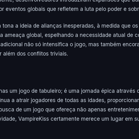
or eventos globais que refletem a luta pelo poder e sob
 tona a ideia de alianças inesperadas, à medida que o
va ameaça global, espelhando a necessidade atual de c
 adicional não só intensifica o jogo, mas também encora
além dos conflitos triviais.
as um jogo de tabuleiro; é uma jornada épica através 
tinua a atrair jogadores de todas as idades, proporcion
 busca de um jogo que ofereça não apenas entretenim
atividade, VampireKiss certamente merece um lugar em s