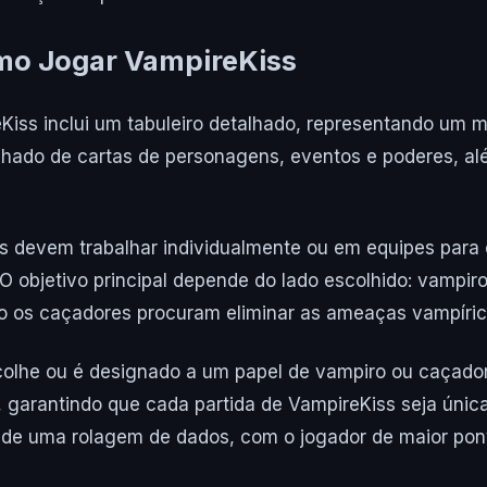
mo Jogar VampireKiss
iss inclui um tabuleiro detalhado, representando um 
ado de cartas de personagens, eventos e poderes, al
 devem trabalhar individualmente ou em equipes para c
. O objetivo principal depende do lado escolhido: vampir
to os caçadores procuram eliminar as ameaças vampíric
olhe ou é designado a um papel de vampiro ou caçador
, garantindo que cada partida de VampireKiss seja únic
e uma rolagem de dados, com o jogador de maior pont