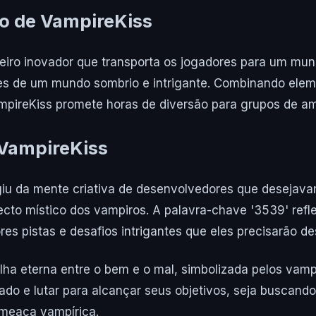
o de VampireKiss
leiro inovador que transporta os jogadores para um mu
s de um mundo sombrio e intrigante. Combinando eleme
ampireKiss promete horas de diversão para grupos de ami
 VampireKiss
giu da mente criativa de desenvolvedores que desejava
cto místico dos vampiros. A palavra-chave '3539' refle
es pistas e desafios intrigantes que eles precisarão d
lha eterna entre o bem e o mal, simbolizada pelos vam
do e lutar para alcançar seus objetivos, seja buscand
meaça vampírica.