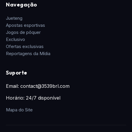
Navegação
Jueteng
Apostas esportivas
Jogos de pôquer
Exclusivo
Ofertas exclusivas
Reportagens da Mídia
Suporte
Email: contact@3539brl.com
Horário: 24/7 disponível
Mapa do Site