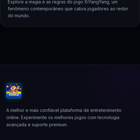
Explore a magia e as regras do jogo XiYangYang, um
fenômeno contemporâneo que cativa jogadores ao redor
do mundo.
A melhor e mais confiável plataforma de entretenimento
online. Experimente os melhores jogos com tecnologia
avançada e suporte premium.