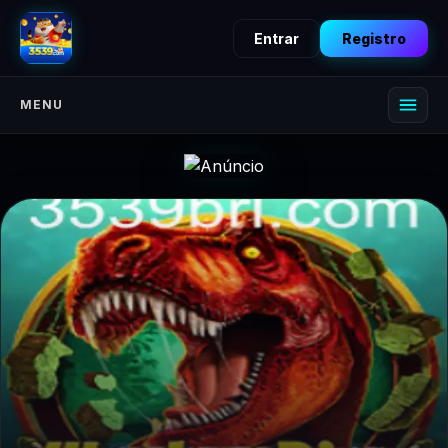
Entrar
Registro
MENU