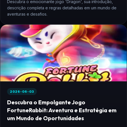
Descubra o emocionante jogo 'Dragon', sua introdução,
descrição completa e regras detalhadas em um mundo de
aventuras e desafios.
2026-06-03
Descubra o Empolgante Jogo
FortuneRabbit: Aventura e Estratégia em
um Mundo de Oportunidades