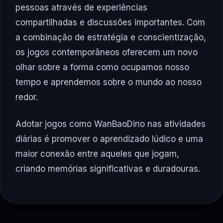
pessoas através de experiências
compartilhadas e discussões importantes. Com
a combinação de estratégia e conscientização,
os jogos contemporâneos oferecem um novo
olhar sobre a forma como ocupamos nosso
tempo e aprendemos sobre o mundo ao nosso
redor.
Adotar jogos como WanBaoDino nas atividades
diárias é promover o aprendizado lúdico e uma
maior conexão entre aqueles que jogam,
criando memórias significativas e duradouras.