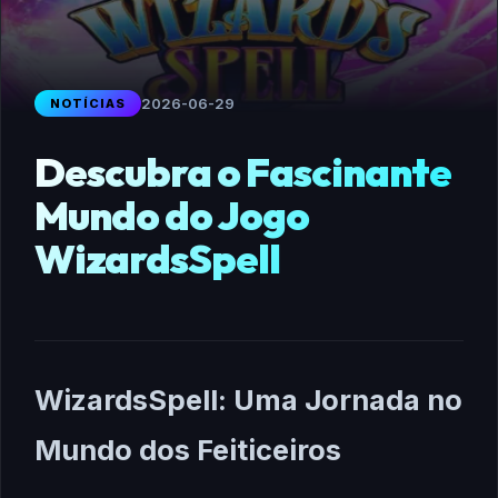
2026-06-29
NOTÍCIAS
Descubra o Fascinante
Mundo do Jogo
WizardsSpell
WizardsSpell: Uma Jornada no
Mundo dos Feiticeiros