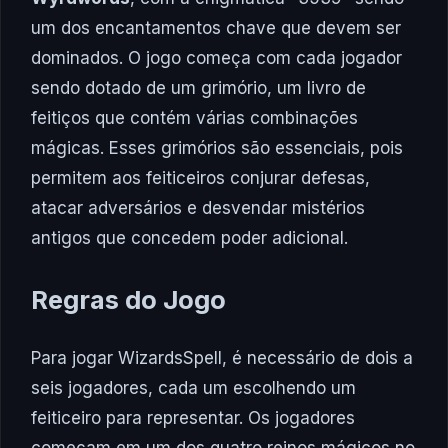
um dos encantamentos chave que devem ser
dominados. O jogo começa com cada jogador
sendo dotado de um grimório, um livro de
feitiços que contém várias combinações
mágicas. Esses grimórios são essenciais, pois
permitem aos feiticeiros conjurar defesas,
atacar adversários e desvendar mistérios
antigos que concedem poder adicional.
Regras do Jogo
Para jogar WizardsSpell, é necessário de dois a
seis jogadores, cada um escolhendo um
feiticeiro para representar. Os jogadores