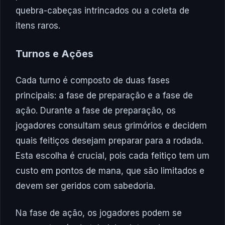
quebra-cabeças intrincados ou a coleta de
itens raros.
Turnos e Ações
Cada turno é composto de duas fases
principais: a fase de preparação e a fase de
ação. Durante a fase de preparação, os
jogadores consultam seus grimórios e decidem
quais feitiços desejam preparar para a rodada.
Esta escolha é crucial, pois cada feitiço tem um
custo em pontos de mana, que são limitados e
devem ser geridos com sabedoria.
Na fase de ação, os jogadores podem se