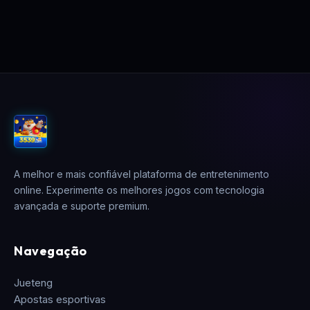
A melhor e mais confiável plataforma de entretenimento
online. Experimente os melhores jogos com tecnologia
avançada e suporte premium.
Navegação
Jueteng
Apostas esportivas