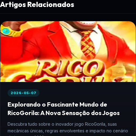
Artigos Relacionados
2026-05-07
Explorando o Fascinante Mundo de
RicoGorila: A Nova Sensação dos Jogos
Descubra tudo sobre o inovador jogo RicoGorila, suas
mecânicas únicas, regras envolventes e impacto no cenário