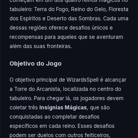
começam em um dos quatro reinos mágicos no
tabuleiro: Terra do Fogo, Reino do Gelo, Floresta
dos Espíritos e Deserto das Sombras. Cada uma
dessas regiões oferece desafios únicos e
recompensas para aqueles que se aventuram
além das suas fronteiras.
Objetivo do Jogo
O objetivo principal de WizardsSpell é alcançar
a Torre do Arcanista, localizada no centro do
tabuleiro. Para chegar lá, os jogadores devem
coletar três
Insígnias Mágicas
, que são
conquistadas ao completar desafios
específicos em cada reino. Esses desafios
podem ser duelos com outros feiticeiros,