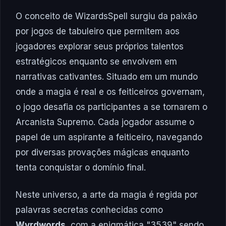
O conceito de WizardsSpell surgiu da paixão
por jogos de tabuleiro que permitem aos
jogadores explorar seus próprios talentos
estratégicos enquanto se envolvem em
narrativas cativantes. Situado em um mundo
onde a magia é real e os feiticeiros governam,
o jogo desafia os participantes a se tornarem o
Arcanista Supremo. Cada jogador assume o
papel de um aspirante a feiticeiro, navegando
por diversas provações mágicas enquanto
tenta conquistar o domínio final.
Neste universo, a arte da magia é regida por
palavras secretas conhecidas como
Wyrdwords
, com a enigmática "3539" sendo