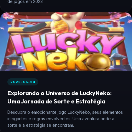
de jogos em 2023.
2026-05-24
Explorando o Universo de LuckyNeko:
Uma Jornada de Sorte e Estratégia
Descubra o emocionante jogo LuckyNeko, seus elementos
intrigantes e regras envolventes. Uma aventura onde a
sorte e a estratégia se encontram.