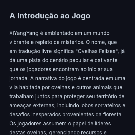
A Introdução ao Jogo
XiYangYang é ambientado em um mundo
vibrante e repleto de mistérios. O nome, que
em tradução livre significa "Ovelhas Felizes", já
dá uma pista do cenário peculiar e cativante
que os jogadores encontram ao iniciar sua
jornada. A narrativa do jogo é centrada em uma
vila habitada por ovelhas e outros animais que
trabalham juntos para proteger seu território de
ameaças externas, incluindo lobos sorrateiros e
desafios inesperados provenientes da floresta.
Os jogadores assumem o papel de líderes
destas ovelhas, gerenciando recursos e