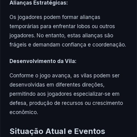
Alianças Estratégicas:
Os jogadores podem formar alianças
temporárias para enfrentar lobos ou outros
jogadores. No entanto, estas alianças são
frágeis e demandam confiança e coordenação.
Desenvolvimento da Vila:
Conforme o jogo avança, as vilas podem ser
desenvolvidas em diferentes direções,
permitindo aos jogadores especializar-se em
defesa, produção de recursos ou crescimento
econômico.
Situação Atual e Eventos