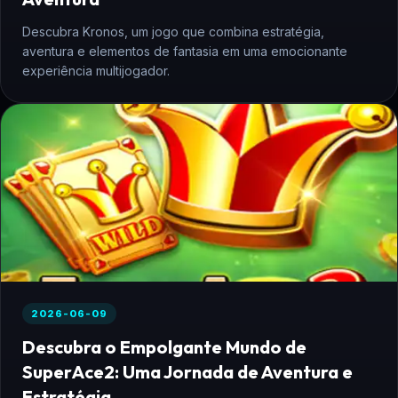
Descubra Kronos, um jogo que combina estratégia,
aventura e elementos de fantasia em uma emocionante
experiência multijogador.
2026-06-09
Descubra o Empolgante Mundo de
SuperAce2: Uma Jornada de Aventura e
Estratégia