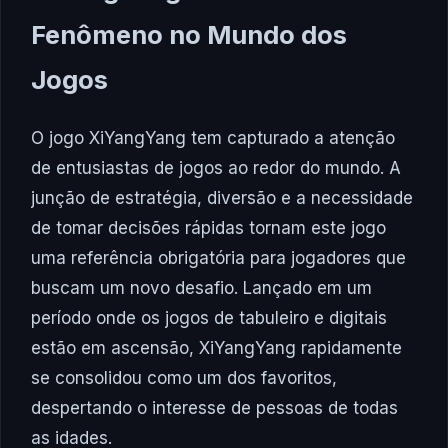
Fenômeno no Mundo dos
Jogos
O jogo XiYangYang tem capturado a atenção
de entusiastas de jogos ao redor do mundo. A
junção de estratégia, diversão e a necessidade
de tomar decisões rápidas tornam este jogo
uma referência obrigatória para jogadores que
buscam um novo desafio. Lançado em um
período onde os jogos de tabuleiro e digitais
estão em ascensão, XiYangYang rapidamente
se consolidou como um dos favoritos,
despertando o interesse de pessoas de todas
as idades.