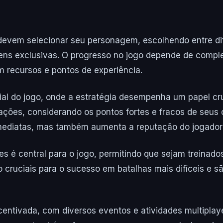
s devem selecionar seu personagem, escolhendo entre d
ens exclusivas. O progresso no jogo depende de comple
recursos e pontos de experiência.
al do jogo, onde a estratégia desempenha um papel cr
ações, considerando os pontos fortes e fracos de seus
ediatas, mas também aumenta a reputação do jogador 
s é central para o jogo, permitindo que sejam treinado
cruciais para o sucesso em batalhas mais difíceis e sã
centivada, com diversos eventos e atividades multiplay