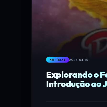
2026-04-19
NOTÍCIAS
Explorando o F
Introdução ao 