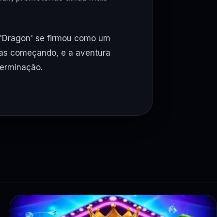
 'Dragon' se firmou como um
nas começando, e a aventura
terminação.