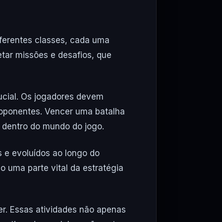
iferentes classes, cada uma
tar missões e desafios, que
ucial. Os jogadores devem
 oponentes. Vencer uma batalha
dentro do mundo do jogo.
s e evoluídos ao longo do
o uma parte vital da estratégia
er. Essas atividades não apenas