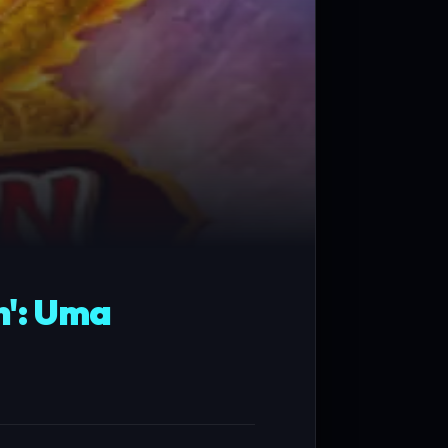
n': Uma