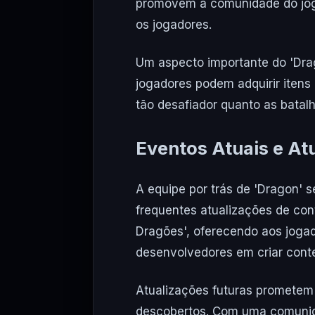
promovem a comunidade do jog
os jogadores.
Um aspecto importante do 'Dra
jogadores podem adquirir itens
tão desafiador quanto as batalh
Eventos Atuais e At
A equipe por trás de 'Dragon'
frequentes atualizações de con
Dragões', oferecendo aos joga
desenvolvedores em criar cont
Atualizações futuras prometem 
descobertos. Com uma comunidad