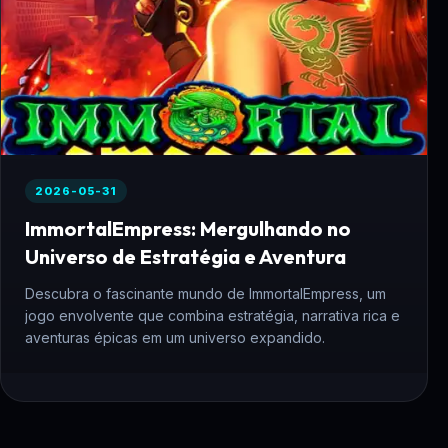
2026-05-31
ImmortalEmpress: Mergulhando no
Universo de Estratégia e Aventura
Descubra o fascinante mundo de ImmortalEmpress, um
jogo envolvente que combina estratégia, narrativa rica e
aventuras épicas em um universo expandido.