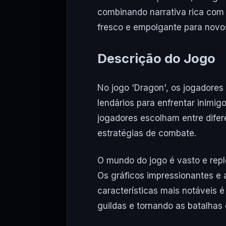
combinando narrativa rica com 
fresco e empolgante para novo
Descrição do Jogo
No jogo 'Dragon', os jogadore
lendários para enfrentar inimig
jogadores escolham entre difer
estratégias de combate.
O mundo do jogo é vasto e rep
Os gráficos impressionantes e
características mais notáveis 
guildas e tornando as batalha