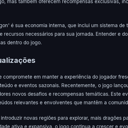
o, mas também oferecem recompensas exclusivas, ince
gon' é sua economia interna, que inclui um sistema de
 e recursos necessários para sua jornada. Entender e 
as dentro do jogo.
ualizações
 se compromete em manter a experiência do jogador fre
teúdo e eventos sazonais. Recentemente, o jogo lançou
dores novos desafios e recompensas temáticas. Este ev
eúdos relevantes e envolventes que mantêm a comunid
introduzir novas regiões para explorar, mais dragões p
e ativa e expansiva, o jogo continua a crescer e evo