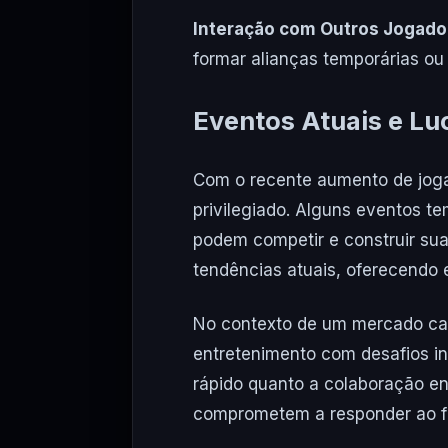
Interação com Outros Jogado
formar alianças temporárias ou 
Eventos Atuais e L
Com o recente aumento de jog
privilegiado. Alguns eventos t
podem competir e construir sua
tendências atuais, oferecendo
No contexto de um mercado cad
entretenimento com desafios in
rápido quanto a colaboração e
comprometem a responder ao fe