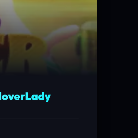
CloverLady