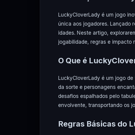
LuckyCloverLady é um jogo ino
única aos jogadores. Lançado r
idades. Neste artigo, explora
jogabilidade, regras e impacto 
O Que é LuckyClove
LuckyCloverLady é um jogo de t
da sorte e personagens encanta
desafios espalhados pelo tabulei
envolvente, transportando os j
Regras Básicas do 