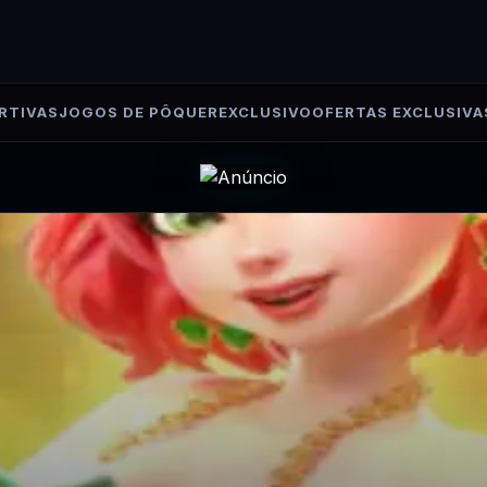
RTIVAS
JOGOS DE PÔQUER
EXCLUSIVO
OFERTAS EXCLUSIVA