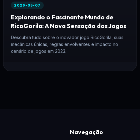
2026-05-07
Explorando o Fascinante Mundo de
RicoGorila: A Nova Sensação dos Jogos
Descubra tudo sobre o inovador jogo RicoGorila, suas
mecânicas únicas, regras envolventes e impacto no
cenário de jogos em 2023.
Navegação