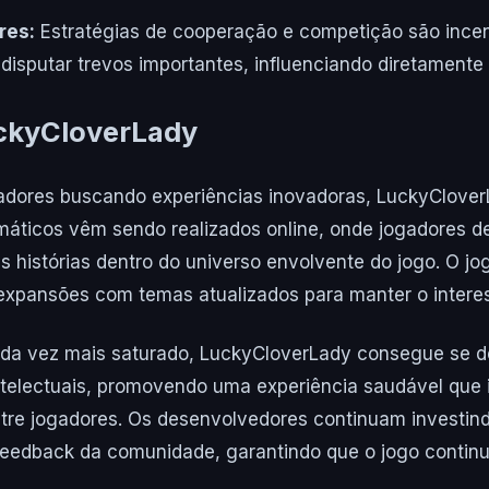
res:
Estratégias de cooperação e competição são ince
disputar trevos importantes, influenciando diretamente 
uckyCloverLady
adores buscando experiências inovadoras, LuckyClove
emáticos vêm sendo realizados online, onde jogadores d
s histórias dentro do universo envolvente do jogo. O j
 expansões com temas atualizados para manter o intere
a vez mais saturado, LuckyCloverLady consegue se des
telectuais, promovendo uma experiência saudável que in
ntre jogadores. Os desenvolvedores continuam investi
edback da comunidade, garantindo que o jogo continue 