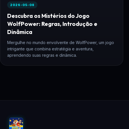
2026-05-08
Descubra os Mistérios do Jogo
WolfPower: Regras, Introdução e
Dinâmica
Mergulhe no mundo envolvente de WolfPower, um jogo
intrigante que combina estratégia e aventura,
aprendendo suas regras e dinâmica.