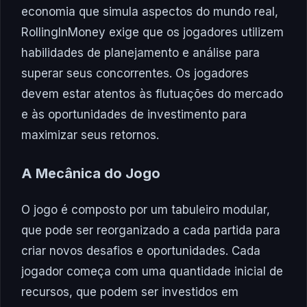
economia que simula aspectos do mundo real,
RollingInMoney exige que os jogadores utilizem
habilidades de planejamento e análise para
superar seus concorrentes. Os jogadores
devem estar atentos às flutuações do mercado
e às oportunidades de investimento para
maximizar seus retornos.
A Mecânica do Jogo
O jogo é composto por um tabuleiro modular,
que pode ser reorganizado a cada partida para
criar novos desafios e oportunidades. Cada
jogador começa com uma quantidade inicial de
recursos, que podem ser investidos em