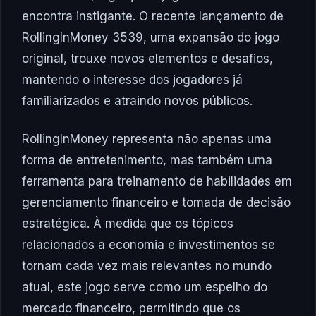
encontra instigante. O recente lançamento de
RollingInMoney 3539, uma expansão do jogo
original, trouxe novos elementos e desafios,
mantendo o interesse dos jogadores já
familiarizados e atraindo novos públicos.
RollingInMoney representa não apenas uma
forma de entretenimento, mas também uma
ferramenta para treinamento de habilidades em
gerenciamento financeiro e tomada de decisão
estratégica. À medida que os tópicos
relacionados a economia e investimentos se
tornam cada vez mais relevantes no mundo
atual, este jogo serve como um espelho do
mercado financeiro, permitindo que os