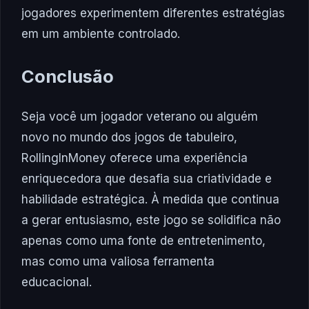
jogadores experimentem diferentes estratégias
em um ambiente controlado.
Conclusão
Seja você um jogador veterano ou alguém
novo no mundo dos jogos de tabuleiro,
RollingInMoney oferece uma experiência
enriquecedora que desafia sua criatividade e
habilidade estratégica. À medida que continua
a gerar entusiasmo, este jogo se solidifica não
apenas como uma fonte de entretenimento,
mas como uma valiosa ferramenta
educacional.